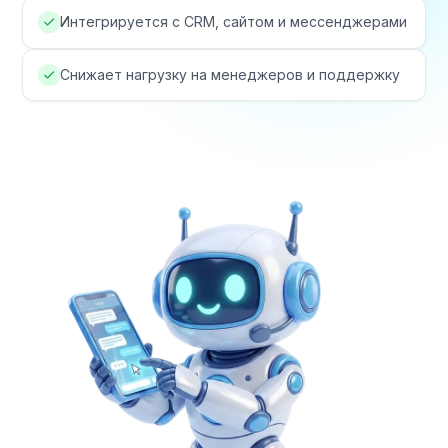
Какие проблемы бизнеса
решает
ИИ-чат-бот
Компании теряют клиентов и время
менеджеров из-за ручной обработки
обращений:
Клиенты пишут в нерабочее
время и не получают ответа
Менеджеры перегружены
типовыми вопросами