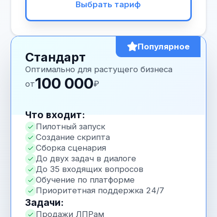
Интеграция с CRM
Интеграция с кана
Bitrix24
другие CRM-системы
Сайт
Мессенджеры
ИИ автоматически создаёт и обновляет
Формы обратной свя
карточки клиентов, сохраняет историю
Внутренние системы
общения и результаты звонков и диалогов
Оставьте заявку, чтобы
обсудить интеграцию ИИ-
бота в ваш бизнес
Обсудить интеграцию