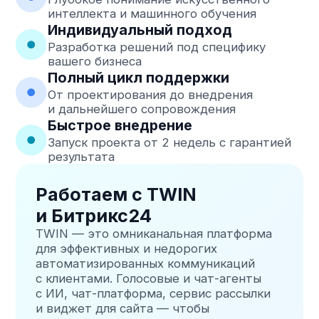
Контактная информация
Телефон
+7 (495) 431-05-47
Пн-Пт: 9:00 - 18:00
Email
info@rottor-bot.online
Ответим в течение 24 часов
Адрес
Россия
Работаем по всей стране
Готовы начать?
Получите бесплатную
консультацию и узнайте, как ИИ-
боты могут увеличить вашу
прибыль
Анализ вашего бизнеса
Расчёт окупаемости
Демонстрация платформы
Индивидуальное
предложение