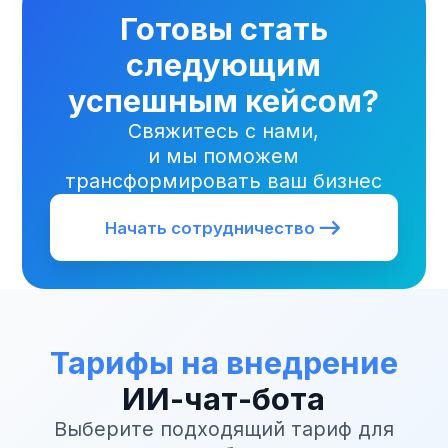
24/7
300%
Поддержка
Средний рост
и обслуживание
продаж
Этапы внедрения
ИИ-
чат-бота
Анализ задач и каналов
01
общения
Проектирование сценариев
02
диалога