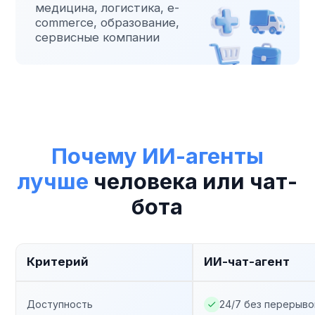
Что входит:
Пилотный запуск
Создание скрипта
Сборка сценария
До двух задач в диалоге
До 35 входящих вопросов
Обучение по платформе
Приоритетная поддержка 24/7
Задачи:
Продажи ЛПРам
HR
NPS-опрос
Запись на приём
Бронь столика
Выбрать тариф
Премиум
Полный пакет для крупного бизнеса
По запросу
Что входит:
Создание детальной статус-модели