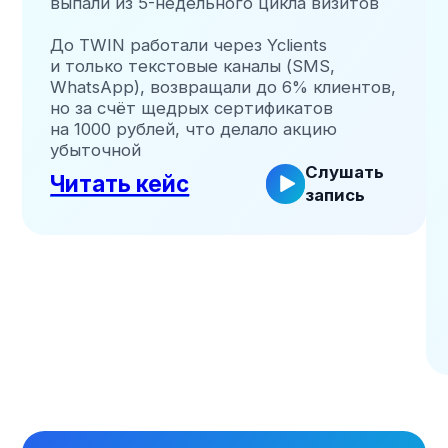
Работаем с TWIN
и Битрикс24
TWIN — это омниканальная платформа
для эффективных и недорогих
автоматизированных коммуникаций
с клиентами. Голосовые и чат-агенты
с ИИ, чат-платформа, сервис рассылки
и виджет для сайта — чтобы
не упустить ни один лид.
Все заявки автоматически попадают
в Bitrix24 — вашу CRM для управления
сделками, задачами и аналитикой
продаж от первого контакта
до закрытия.
Распознавание намерений и эмоций
Интеграция с Bitrix24 и другими CRM
Настройка без программирования
Полная аналитика и контроль KPI
100+
50+
Реализованных
Довольных
проектов
клиентов