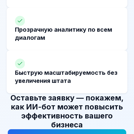
Как наши клиенты добились
выдающихся результатов с ИИ-ботами
Услуги
Услуги
Сеть барбершопов «Контора»
Уралэнергосб
Проблема:
Проблема:
Большая база (300 000+ клиентов),
Уралэнергосбыт ста
но просадка по удержанию и особенно
дебиторкой из‑за с
по «потерянным» клиентам, которые
и дорогого ручного
выпали из 5-недельного цикла визитов
Пробовали оператора
До TWIN работали через Yclients
и объявления, но с
и только текстовые каналы (SMS,
результативным ост
WhatsApp), возвращали до 6% клиентов,
центр, который сил
но за счёт щедрых сертификатов
на 1000 рублей, что делало акцию
убыточной
Слушать
Читать кейс
запись