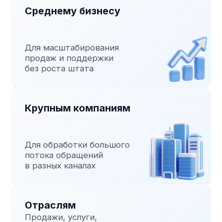
вашего бизнеса
Базовый
Идеально для малого бизнеса
60 000
от
₽
Что входит:
Создание скрипта
Сборка сценария
Одна задача в диалоге
До 15 входящих вопросов
Обучение по платформе
Техподдержка 5/2
Задачи:
Выявление интереса
Контроль качества
Подтверждение брони
Выбрать тариф
Популярное
Стандарт
Оптимально для растущего бизнеса
100 000
от
₽