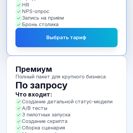
Часто задаваемые
вопросы
Заменит ли чат-бот
менеджеров?
Нет, ИИ-чат-бот берёт на себя
рутину, а менеджеры
подключаются к диалогам
с высокой ценностью
Можно ли дорабатывать бота
после запуска?
Да, сценарии и логика легко
расширяются по мере роста
бизнеса
С какими каналами можно
работать?
Сайт, CRM, мессенджеры
и другие цифровые каналы