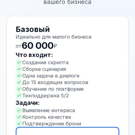
03
Разработка и настройка бота
04
Интеграции и тестирование
05
Запуск и оптимизация
Интеграции
и возможности
ИИ-чат-
бота
ИИ-агент легко встраивается
в существующую IT-инфраструктуру
компании и работает как часть единой
системы