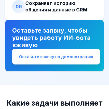
на менеджеров и поддержку
Единый стандарт общения
с клиентами
Прозрачную аналитику по всем
диалогам
Быструю масштабируемость без
увеличения штата
Оставьте заявку — покажем,
как ИИ-бот может повысить
эффективность вашего
бизнеса