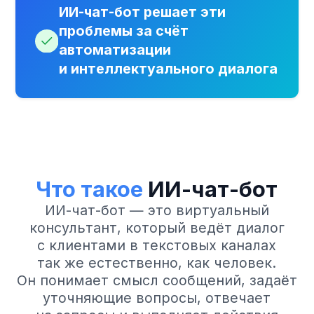
Может вести диалог в свободной
форме
Как работает
ИИ-чат-бот
Клиент пишет на сайт или
01
в мессенджер
ИИ-чат-бот отвечает
02
мгновенно
Понимает запрос и цель
03
обращения