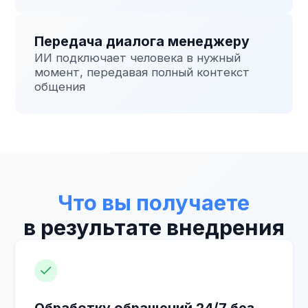
Крупным компаниям
Для обработки большого
потока обращений
в разных каналах
Отраслям
Продажи, услуги,
медицина, логистика, e-
commerce, образование,
сервисные компании
Почему ИИ-агенты
лучше
человека или чат-
бота