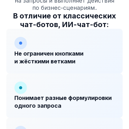
Консультирует, собирает
04
данные или квалифицирует
лид
Передаёт диалог
05
менеджеру при
необходимости
Сохраняет историю
06
общения и данные в CRM
Оставьте заявку, чтобы
увидеть работу ИИ-бота
вживую
Оставьте заявку на демонстрацию