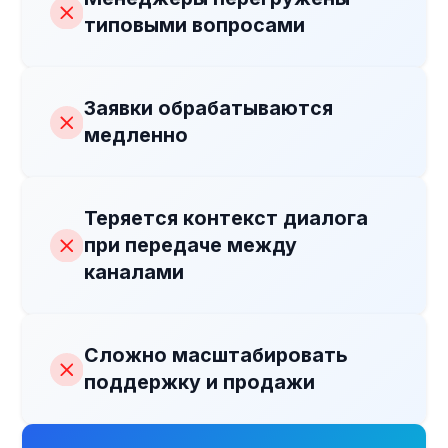
Что такое
ИИ-чат-бот
ИИ-чат-бот — это виртуальный
консультант, который ведёт диалог
с клиентами в текстовых каналах
так же естественно, как человек.
Он понимает смысл сообщений, задаёт
уточняющие вопросы, отвечает
на запросы и выполняет действия
по бизнес-сценариям.
В отличие от классических
чат-ботов, ИИ-чат-бот:
Не ограничен кнопками
и жёсткими ветками
Понимает разные формулировки
одного запроса