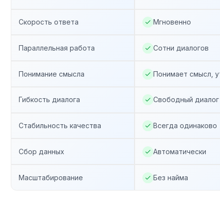
A/B тесты
3 пилотных запуска
Создание скрипта
Сборка сценария
Мультиканал*
Скидки на обучение сотрудников
Приоритетная поддержка 24/7
Обучение по платформе
Задачи:
Сложные продажи
Воронка найма
Воронка адаптации
Поддержка
Выбрать тариф
Нужен индивидуальный тариф?
Свяжитесь с нами!
Мы разработаем индивидуальное
решение под ваши потребности
Оставить заявку