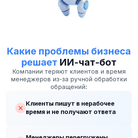
Заявки обрабатываются
медленно
Теряется контекст диалога
при передаче между
каналами
Сложно масштабировать
поддержку и продажи
ИИ-чат-бот решает эти
проблемы за счёт
автоматизации
и интеллектуального диалога