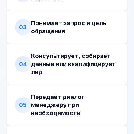
момент, передавая полный контекст
общения
Что вы получаете
в результате внедрения
Обработку обращений 24/7 без
ожидания
Рост конверсии входящих заявок
Снижение нагрузки