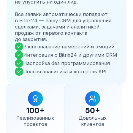
Профессиональная разработка ИИ-агентов
на платформе TWIN
Информация
О компании
Кейсы
Контакты
Услуги
Голосовые ИИ-агенты
Чат-боты с ИИ
Автоматизация КЦ
Автоматизация ОП
Внедрение Битрикс24
Контакты
+7 (495) 431-05-47
info@rottor-bot.online
Россия