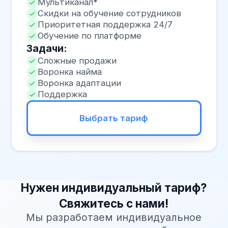
Готовы
автоматизировать
общение
с клиентами?
Оставьте заявку — мы подберём
оптимальное решение по внедрению
ИИ-чат-бота под задачи вашего
бизнеса
Отправить заявку
Ваше имя*
Email*