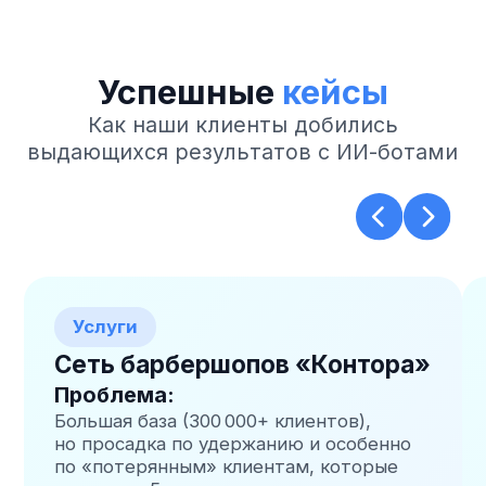
О компании
РОТТОР-БОТ
«Мы специализируемся на разработке
интеллектуальных ботов на платформе
TWIN и интеграции с Bitrix24 —
передовых решениях для
автоматизации коммуникаций
и продаж»
Почему выбирают нас?
Экспертиза в ИИ-технологиях
Глубокое понимание искусственного
интеллекта и машинного обучения
Индивидуальный подход
Разработка решений под специфику
вашего бизнеса
Полный цикл поддержки
От проектирования до внедрения
и дальнейшего сопровождения
Быстрое внедрение
Запуск проекта от 2 недель с гарантией
результата