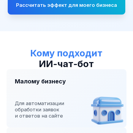
Читать кейс
Готовы стать
следующим
успешным кейсом?
Свяжитесь с нами,
и мы поможем
трансформировать ваш бизнес
Начать сотрудничество
Тарифы на внедрение
ИИ-чат-бота
Выберите подходящий тариф для